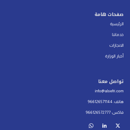
صفحات هامة
الرئيسية
خدماتنا
الانجازات
أخبار الوزارة
تواصل معنا
info@alsefri.com
هاتف: 966126571144
فاكس: 966126572777