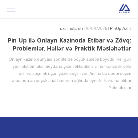
لـ
PinUp AZ
| 10/04/2026 |
s7s mofareh
Pin Up ilə Onlayn Kazinoda Etibar və Zövq:
Problemlər, Həllər və Praktik Məsləhətlər
Onlayn kazino dünyası son illərdə böyük sürətlə böyüdü. Hər gün
yeni platformalar meydana çıxır, reklamlar sizi hər küncdən cəlb
edir və seçmək üçün çoxlu seçim var. Amma bu qədər seçim
arasında ən böyük sual hamının ağlında eynidir: hansına etibar
etmək olar?...