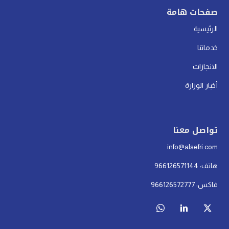
صفحات هامة
الرئيسية
خدماتنا
الانجازات
أخبار الوزارة
تواصل معنا
info@alsefri.com
هاتف: 966126571144
فاكس: 966126572777