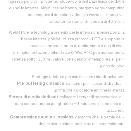
ingresso più vicini all’utente, riducendo la distanza fisica dei dati e
quindi la latenza. Alcuni casinò hanno integrato edge‑computing
per eseguire il decoding video più vicino al dispositivo,
abbattendo i tempi di risposta di 40‑50 ms.
WebRTC è la tecnologia preferita per le interazioni bidirezionali a
bassa latenza, poiché utilizza protocolli UDP e supporta la
trasmissione simultanea di audio, video e dati di chat.
Un’implementazione ottimizzata di WebRTC può mantenere la
latenza sotto i 200 ms, valore considerato “in tempo reale” per il
gioco dal vivo.
Strategie adottate per minimizzare i ritardi includono:
Pre‑buffering dinamico
: caricare i primi secondi di video
–
prima che il giocatore entri nella stanza.
Server di media dedicati
: collocare i server di transcodifica in
–
data center europei per gli utenti EU, riducendo il percorso dei
pacchetti.
Compressione audio a lossless
: garantire che le parole del
–
dealer siano chiare, anche su reti congestionate.